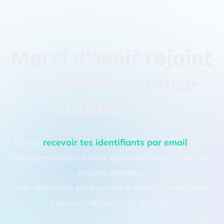
Merci d'avoir rejoint
cours-harmonica-
online.com
!
Tu vas
recevoir tes identifiants par email
dans
quelques instants ainsi qu'un lien direct vers ton
espace membre.
Cette opération peut prendre exceptionnellement
plusieurs dizaines de minutes.